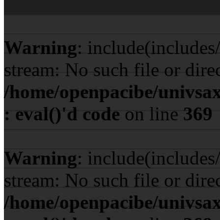
Warning
: include(include
stream: No such file or dire
/home/openpacibe/univsax
: eval()'d code
on line
369
Warning
: include(include
stream: No such file or dire
/home/openpacibe/univsax