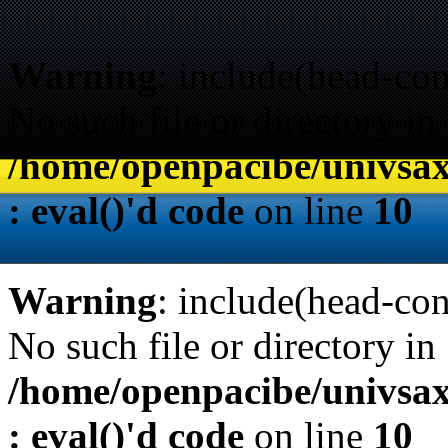
Warning
: include(head-con
No such file or directory in
/home/openpacibe/univsax
: eval()'d code
on line
10
Warning
: include(head-con
No such file or directory in
/home/openpacibe/univsax
: eval()'d code
on line
10