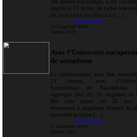
des jeunes travailleurs, a été l’occas
depuis le 15 juillet, de belles rencont
de duos voire des trios à la (…)
En savoir plus
Le Dauphiné libéré
Edition 2019
Avec l’Université européen
de saxophone
La représentation aura lieu mercredi
21 heures, avec l’Univers
Européenne de Saxophone, 
regroupe plus de 50 stagiaires et 
fête cette année ses 30 ans.
renommée a largement dépassé le ca
européen puisque (…)
En savoir plus
Le Dauphiné libéré
Edition 2019