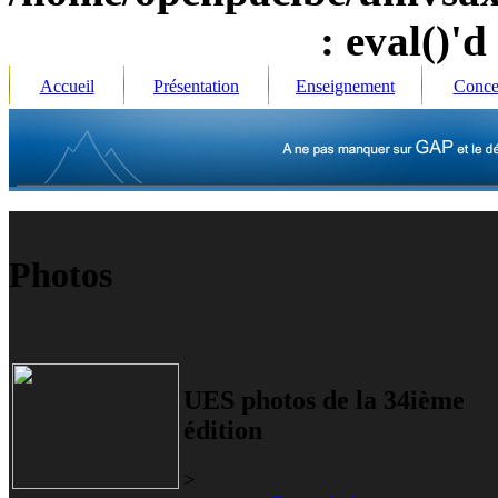
: eval()'d
Accueil
Présentation
Enseignement
Conce
P
hotos
UES photos de la 34ième
édition
>