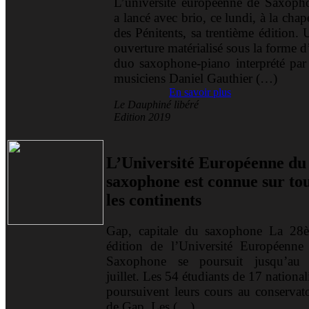
L’université européenne de Saxoph
a lancé avec brio, ce lundi, à la chap
des Pénitents, sa trentième édition.
ouverture matérialisé sous la forme 
duo saxophone-piano interprété par 
musiciens Daniel Gauthier (…)
En savoir plus
Le Dauphiné libéré
Edition 2019
L’Université Européenne du
saxophone est connue sur to
les continents
Gap, capitale du saxophone La 28
édition de l’Université Européenne
Saxophone se poursuit jusqu’au
juillet. Les 54 étudiants de 17 national
poursuivent leurs cours au conservato
de Gap. Les (…)