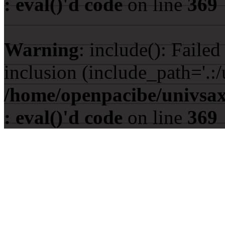
: eval()'d code
on line
369
Warning
: include(): Faile
inclusion (include_path='.:/
/home/openpacibe/univsax
: eval()'d code
on line
369