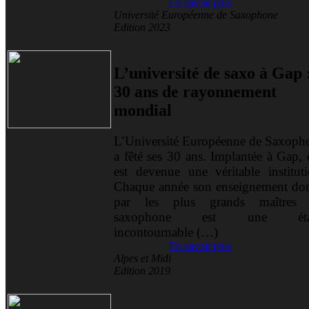
En savoir plus
Université Européenne de Saxophone
Edition 2023
L’université de saxo à Gap 
30 ans de rayonnement
mondial
L’Université Européenne de Saxoph
a fêté ses 30 ans. Implantée à Gap, 
est devenue une véritable instituti
Chaque année son enseignement do
par les plus grands maîtres
saxophone est une éta
incontournable (…)
En savoir plus
Alpes et Midi
Edition 2019