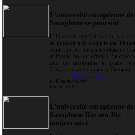
L’université européenne de
Saxophone se poursuit
l’Université européenne de saxoph
se poursuit à la chapelle des Pénite
Jeudi soir, les musiciens Mariano Ga
et Fumie Ito ont offert à l’auditoir
duo de saxophone et piano rem
d’émotions et de nuances. Devant (
En savoir plus
Le Dauphiné libéré
Edition 2019
L’université européenne de
Saxophone fête son 30e
anniversaire