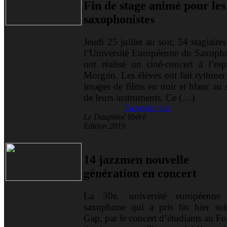
Fin de stage animé pour les
saxophonistes
Jeudi 25 juillet au soir, 54 stagiaire
l’Université Européenne du Saxoph
ont réalisé un ciné-concert à l’esp
Morgon. Les élèves ont fait rythmer 
images de films en noir et blanc au 
de leurs instruments. Ce (…)
En savoir plus
Le Dauphiné libéré
Edition 2019
14 jazzmen nouvelle
génération en concert
La 30e. université européenne
saxophone qui a pris fin hier soi
Gap, par le concert d’étudiants au F