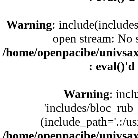
Warning
: include(include
open stream: No s
/home/openpacibe/univsax
: eval()'d
Warning
: incl
'includes/bloc_rub
(include_path='.:/us
/home/openpacibe/univsax