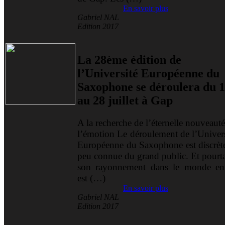
En savoir plus
Gabriel NAL
Edition 2017
La 28ème édition de
l’Université Européenne du
Saxophone se déroulera du 
au 28 juillet à Gap
A la recherche de l’éternelle nouveaut
l’émotion Le déroulement de l’Univers
Européenne du Saxophone est discrète
peu connue du grand public. Et pourta
son rayonnement dans le monde ent
est (…)
En savoir plus
Gabriel NAL
Edition 2017